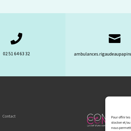


02 51 64 63 32
ambulances.rigaudeaupapi
Contact
Pour offrir le
stocker et/ou
nous permettr