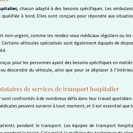
pitalier,
chacun adapté à des besoins spécifiques. Les ambulance
ualifiée à bord. Elles sont conçues pour répondre aux situations
port non-urgent, comme les rendez-vous médicaux réguliers ou les
. Certains véhicules spécialisés sont également équipés de dispos
ité.
nçus pour les personnes ayant des besoins spécifiques en matière
u descendre du véhicule, ainsi que pour se déplacer à l’intérieur
stataires de services de transport hospitalier
r
sont confrontés à de nombreux défis dans leur travail quotidien. L
dicales peuvent survenir à tout moment, et il est essentiel que l
patients pendant le transport. Les équipes de transport hospita
res pendant le trajet. Cela inclut la maîtrise des techniques de 