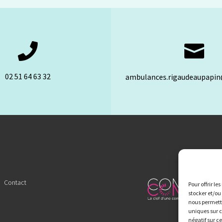


02 51 64 63 32
ambulances.rigaudeaupapi
Contact
Pour offrir le
stocker et/ou
nous permettr
uniques sur c
négatif sur c