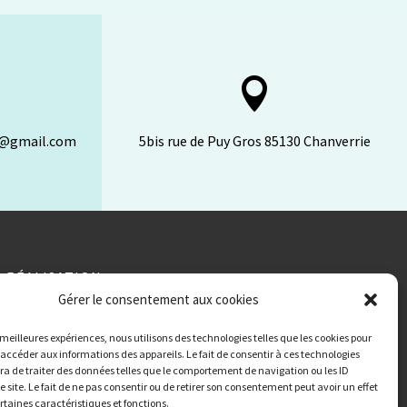

n@gmail.com
5bis rue de Puy Gros 85130 Chanverrie
RÉALISATION
Gérer le consentement aux cookies
s meilleures expériences, nous utilisons des technologies telles que les cookies pour
 accéder aux informations des appareils. Le fait de consentir à ces technologies
a de traiter des données telles que le comportement de navigation ou les ID
e site. Le fait de ne pas consentir ou de retirer son consentement peut avoir un effet
ertaines caractéristiques et fonctions.