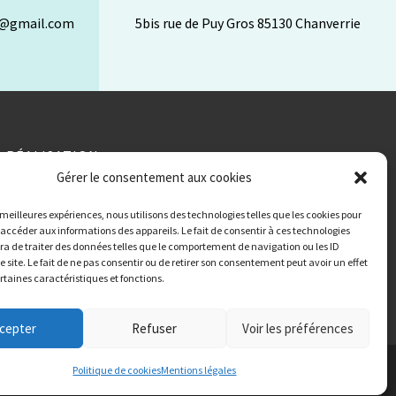
n@gmail.com
5bis rue de Puy Gros 85130 Chanverrie
RÉALISATION
Gérer le consentement aux cookies
s meilleures expériences, nous utilisons des technologies telles que les cookies pour
 accéder aux informations des appareils. Le fait de consentir à ces technologies
a de traiter des données telles que le comportement de navigation ou les ID
e site. Le fait de ne pas consentir ou de retirer son consentement peut avoir un effet
ertaines caractéristiques et fonctions.
cepter
Refuser
Voir les préférences
s à Mortagne-sur-Sèvre
Politique de cookies
Mentions légales
s
bulances / Taxis aux Epesses