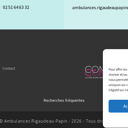
02 51 64 63 32
ambulances.rigaudeaupapi
Contact
Pour offrir le
stocker et/ou
nous permettr
uniques sur c
négatif sur c
Recherches fréquentes
Ac
 Verrie
Ambulances / Taxis à Chambretaud
Ambulances / Taxi
© Ambulances Rigaudeau-Papin - 2026 - Tous droits réservé
aurent-sur-Sèvre
Ambulances / Taxis à Saint-Malô-du-Bois
Am