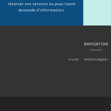
réserver nos services ou pour toute
demande d'information.
NAVIGATION
Accueil
Mentions légales
Ambulances / Taxis à La
Ambulances / Taxis à Saint-L