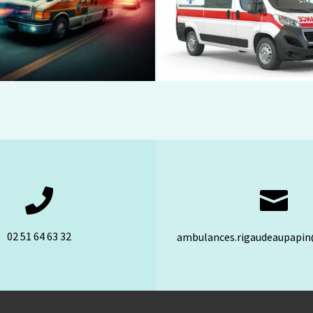


02 51 64 63 32
ambulances.rigaudeaupapi